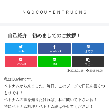
ＮＧＯＣＱＵＹＥＮＴＲＵＯＮＧ
自己紹介 初めましてのご挨拶！
Twitter
Facebook
はてブ
Pocket
LINE
コピー
2018.01.16
2018.01.08
私はQuyênです。
ベトナムから来ました。毎日、このブログで日記を書くつ
もりです！
ベトナムの事を知りたければ、私に聞いて下さいね！
特にベトナム料理とベトナム語は任せてください！